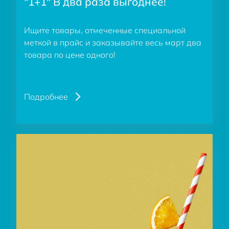
"1+1" В два раза выгоднее!
Ищите товары, отмеченные специальной
меткой в прайс и заказывайте весь март два
товара по цене одного!
Подробнее