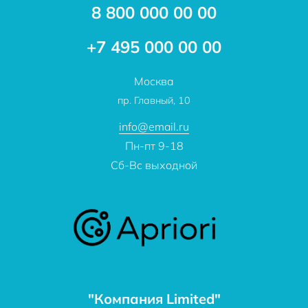
8 800 000 00 00
Новости
Бренды
Статьи
Применение
+7 495 000 00 00
Отзывы
Проекты
Москва
О компании
пр. Главный, 10
Контакты
info@email.ru
Пн-пт 9-18
Сб-Вс выходной
"Компания Limited"