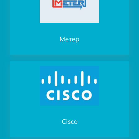
Метер
Cisco