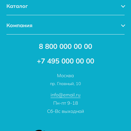
Каталог
Каталог
Компания
Услуги
Доставка
Акции
8 800 000 00 00
Новости
Бренды
Статьи
Применение
+7 495 000 00 00
Отзывы
Проекты
Москва
О компании
пр. Главный, 10
Контакты
info@email.ru
Пн-пт 9-18
Сб-Вс выходной