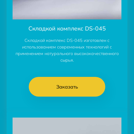
Складкой комплекс DS-045
Складкой комплекс DS-045 изготовлен с
использованием современных технологий с
применением натурального высококачественного
сырья.
Заказать