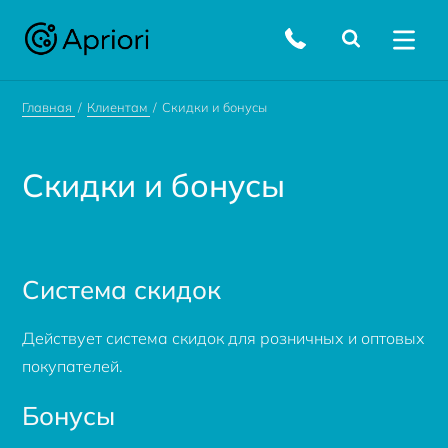
Главная
Клиентам
Скидки и бонусы
Скидки и бонусы
Система скидок
Действует система скидок для розничных и оптовых
покупателей.
Бонусы