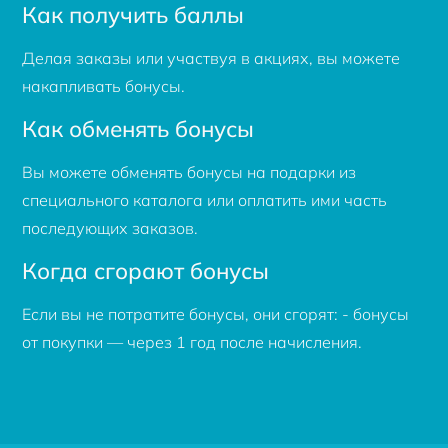
Как получить баллы
Делая заказы или участвуя в акциях, вы можете
накапливать бонусы.
Как обменять бонусы
Вы можете обменять бонусы на подарки из
специального каталога или оплатить ими часть
последующих заказов.
Когда сгорают бонусы
Если вы не потратите бонусы, они сгорят: - бонусы
от покупки — через 1 год после начисления.