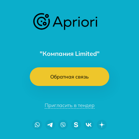
"Компания Limited"
Обратная связь
Пригласить в тендер