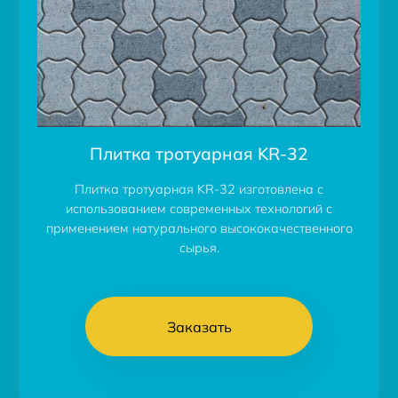
Плитка тротуарная KR-32
Плитка тротуарная KR-32 изготовлена с
использованием современных технологий с
применением натурального высококачественного
сырья.
Заказать