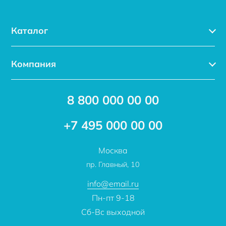
Каталог
Каталог
Компания
Услуги
Доставка
Акции
8 800 000 00 00
Новости
Бренды
Статьи
Применение
+7 495 000 00 00
Отзывы
Проекты
Москва
О компании
пр. Главный, 10
Контакты
info@email.ru
Пн-пт 9-18
Сб-Вс выходной