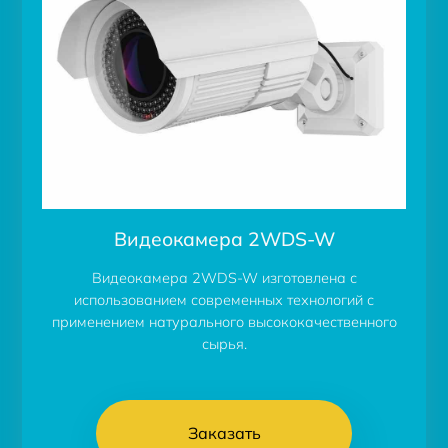
Видеокамера 2WDS-W
Видеокамера 2WDS-W изготовлена с
использованием современных технологий с
применением натурального высококачественного
сырья.
Заказать