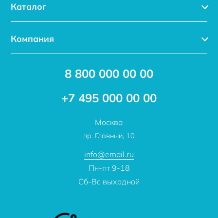
Каталог
Каталог
Компания
Услуги
Доставка
Акции
8 800 000 00 00
Новости
Бренды
Статьи
Применение
+7 495 000 00 00
Отзывы
Проекты
Москва
О компании
пр. Главный, 10
Контакты
info@email.ru
Пн-пт 9-18
Сб-Вс выходной