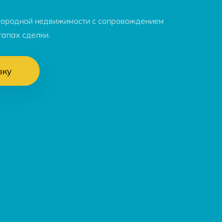
городной недвижимости с сопровождением
тапах сделки.
вку