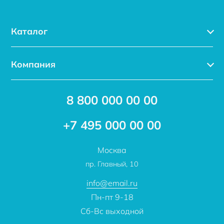
Каталог
Каталог
Компания
Услуги
Доставка
Акции
8 800 000 00 00
Новости
Бренды
Статьи
Применение
+7 495 000 00 00
Отзывы
Проекты
Москва
О компании
пр. Главный, 10
Контакты
info@email.ru
Пн-пт 9-18
Сб-Вс выходной