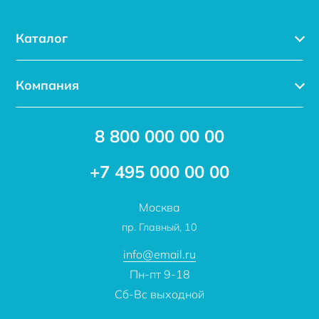
Каталог
Каталог
Компания
Услуги
Доставка
Акции
8 800 000 00 00
Новости
Бренды
Статьи
Применение
+7 495 000 00 00
Отзывы
Проекты
Москва
О компании
пр. Главный, 10
Контакты
info@email.ru
Пн-пт 9-18
Сб-Вс выходной