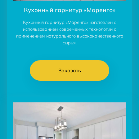
Кухонный гарнитур «Маренго»
Кухонный гарнитур «Маренго» изготовлен с
использованием современных технологий с
применением натурального высококачественного
сырья.
Заказать