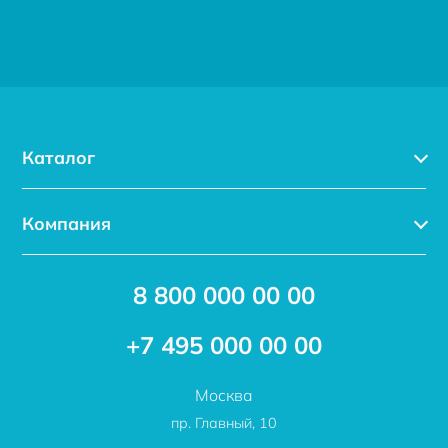
Каталог
Каталог
Компания
Услуги
Доставка
Акции
8 800 000 00 00
Новости
Бренды
Статьи
Применение
+7 495 000 00 00
Отзывы
Проекты
Москва
О компании
пр. Главный, 10
Контакты