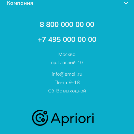
Компания
Услуги
Доставка
Акции
8 800 000 00 00
Новости
Бренды
Статьи
Применение
+7 495 000 00 00
Отзывы
Проекты
Москва
О компании
пр. Главный, 10
Контакты
info@email.ru
Пн-пт 9-18
Сб-Вс выходной