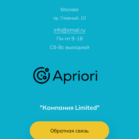
Отзывы
Проекты
Москва
О компании
пр. Главный, 10
Контакты
info@email.ru
Пн-пт 9-18
Сб-Вс выходной
"Компания Limited"
Обратная связь