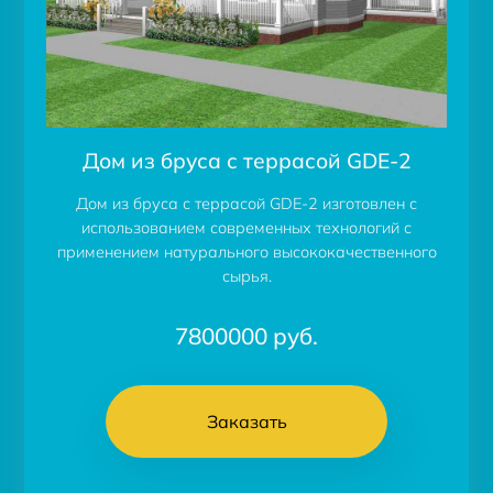
Дом из бруса с террасой GDE-2
Дом из бруса с террасой GDE-2 изготовлен с
использованием современных технологий с
применением натурального высококачественного
сырья.
7800000
руб.
Заказать