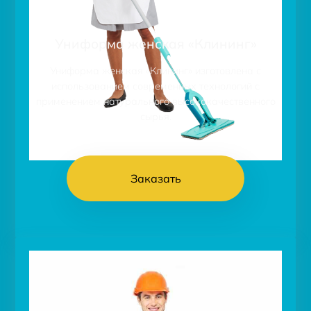
Униформа женская «Клининг»
Униформа женская «Клининг» изготовлена с
использованием современных технологий с
применением натурального высококачественного
сырья.
Заказать