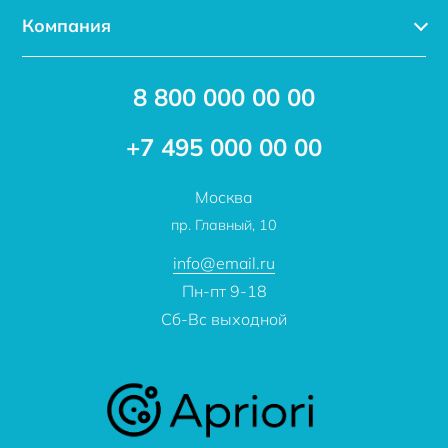
Компания
Услуги
Доставка
Акции
8 800 000 00 00
Новости
Бренды
Статьи
Применение
+7 495 000 00 00
Отзывы
Проекты
Москва
О компании
пр. Главный, 10
Контакты
info@email.ru
Пн-пт 9-18
Сб-Вс выходной