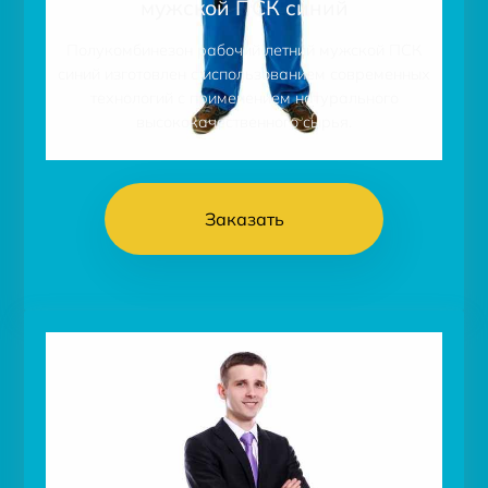
мужской ПСК синий
Полукомбинезон рабочий летний мужской ПСК
синий изготовлен с использованием современных
технологий с применением натурального
высококачественного сырья.
Заказать