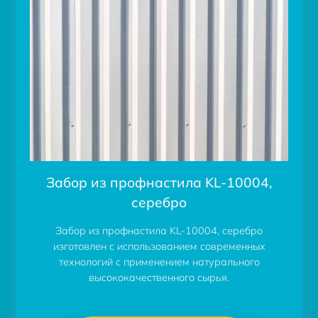
Забор из профнастила KL-10004,
серебро
Забор из профнастила KL-10004, серебро
изготовлен с использованием современных
технологий с применением натурального
высококачественного сырья.