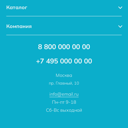
Каталог
Каталог
Компания
Услуги
Доставка
Акции
8 800 000 00 00
Новости
Бренды
Статьи
Применение
+7 495 000 00 00
Отзывы
Проекты
Москва
О компании
пр. Главный, 10
Контакты
info@email.ru
Пн-пт 9-18
Сб-Вс выходной