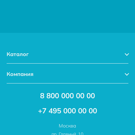
Каталог
Каталог
Компания
Услуги
Доставка
Акции
8 800 000 00 00
Новости
Бренды
Статьи
Применение
+7 495 000 00 00
Отзывы
Проекты
Москва
О компании
пр. Главный, 10